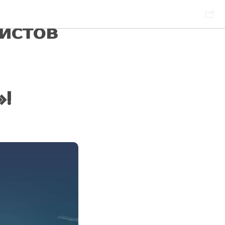
ом
истов
!