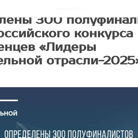
зационным комитет
Новости ЛСО
лены 300 полуфинал
оссийского конкурса
енцев «Лидеры
ельной отрасли-2025»