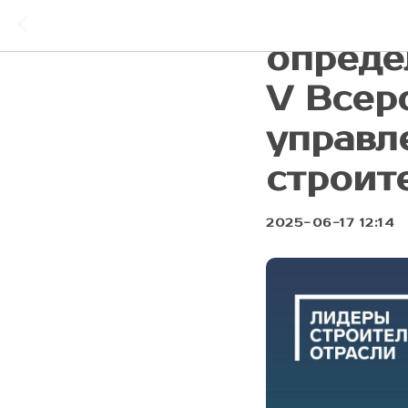
Органи
опреде
V Всер
управл
строит
2025-06-17 12:14