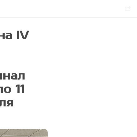
на IV
инал
о 11
ля