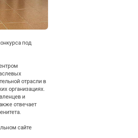
конкурса под
центром
раслевых
тельной отрасли в
ких организациях.
вленцев и
также отвечает
енитета.
альном сайте