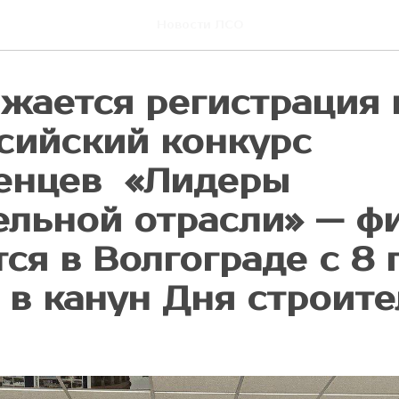
Новости ЛСО
жается регистрация 
сийский конкурс
енцев «Лидеры
ельной отрасли» — ф
ся в Волгограде с 8 п
а в канун Дня строите