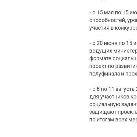
- с 15 мая по 15 
способностей, ур
участия в конкурс
- с 20 июня по 15
ведущих министер
формате социальн
проект по развити
полуфинала и прох
- с 8 по 11 авгус
для участников ко
социальную задачу
защищают проекты
по итогам всех ме