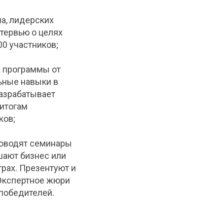
ла, лидерских
тервью о целях
00 участников;
е программы от
ьные навыки в
разрабатывает
 итогам
ков;
проводят семинары
шают бизнес или
грах. Презентуют и
 Экспертное жюри
 победителей.