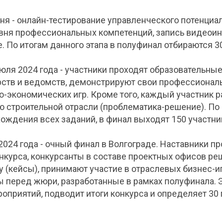
июня - онлайн-тестирование управленческого потенциа
овня профессиональных компетенций, запись видеоин
е. По итогам данного этапа в полуфинал отбираются 3
 июля 2024 года - участники проходят образовательны
ств и ведомств, демонстрируют свои профессионал
о-экономических игр. Кроме того, каждый участник 
ю строительной отрасли (проблематика-решение). По
ождения всех заданий, в финал выходят 150 участни
та 2024 года - очный финал в Волгограде. Наставники 
нкурса, конкурсанты в составе проектных офисов ре
 (кейсы), принимают участие в отраслевых бизнес-и
 перед жюри, разработанные в рамках полуфинала.
роприятий, подводит итоги конкурса и определяет 30